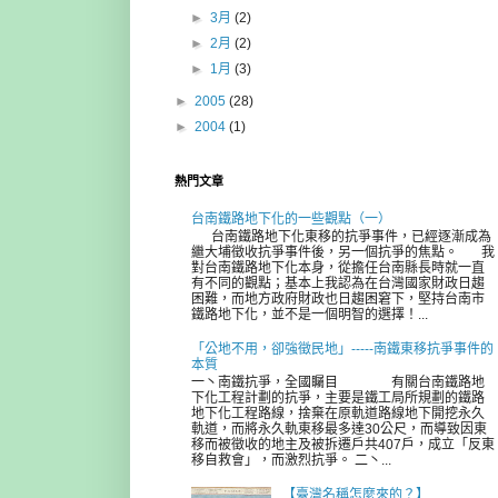
►
3月
(2)
►
2月
(2)
►
1月
(3)
►
2005
(28)
►
2004
(1)
熱門文章
台南鐵路地下化的一些觀點（一）
台南鐵路地下化東移的抗爭事件，已經逐漸成為
繼大埔徵收抗爭事件後，另一個抗爭的焦點。 我
對台南鐵路地下化本身，從擔任台南縣長時就一直
有不同的觀點；基本上我認為在台灣國家財政日趨
困難，而地方政府財政也日趨困窘下，堅持台南市
鐵路地下化，並不是一個明智的選擇！...
「公地不用，卻強徵民地」-----南鐵東移抗爭事件的
本質
一丶南鐵抗爭，全國矚目 有關台南鐵路地
下化工程計劃的抗爭，主要是鐵工局所規劃的鐵路
地下化工程路線，捨棄在原軌道路線地下開挖永久
軌道，而將永久軌東移最多達30公尺，而導致因東
移而被徵收的地主及被拆遷戶共407戶，成立「反東
移自救會」，而激烈抗爭。 二丶...
【臺灣名稱怎麼來的？】