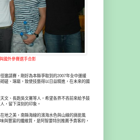
智與國外參賽選手合影
邀請賽，剛好為本縣爭取到的2007年全中運緩
互砌磋、琢磨，致使技藝得以日益精進，在未來的國
陳天文、長跑吳文騫等人，希望各界不吝前來給予鼓
友人，留下深刻的印象。
瀛在地之美，南縣海線的濱海水色與山線的旖旎風
滋味與豐富的纖維質，是阿智要特別推薦予貴客的，