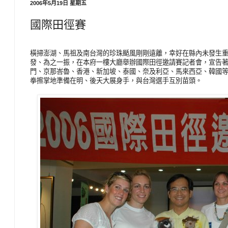
2006年5月19日 星期五
國際田徑賽
橫掃澎湖、馬祖及南台灣的珍珠颳風剛剛遠離，幸好在縣內未發生
發、為之一振，在本府一樓大廳舉辦國際田徑邀請賽記者會，宣告
門、京那峇魯、香港、新加坡、泰國、奈及利亞、馬來西亞、韓國等1
拳擦掌地準備在明、後天大展身手，與台灣選手互別苗頭。