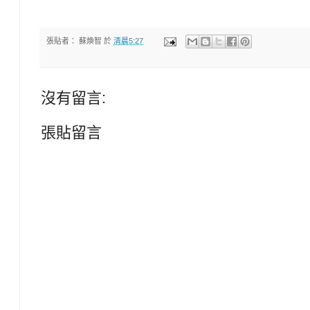
張貼者：
蘇煥智
於
清晨5:27
沒有留言:
張貼留言