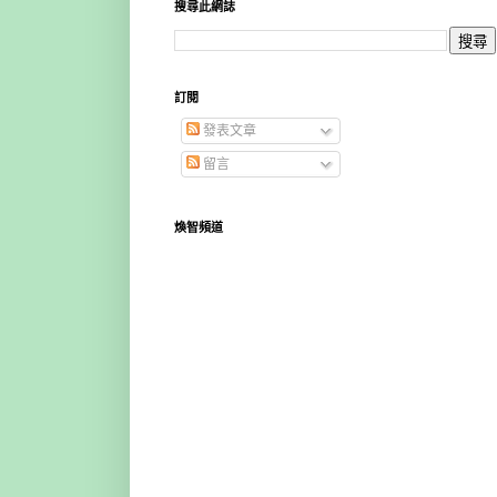
搜尋此網誌
訂閱
發表文章
留言
煥智頻道