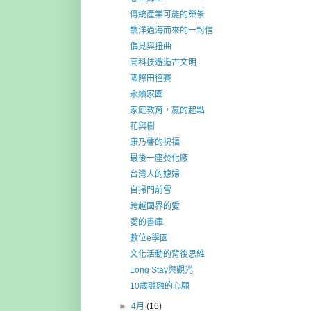
傳統產業可能的榮景
飄洋過海而來的一封信
偏見與扭曲
高科技邂逅古文明
國際田徑賽
永續家園
家庭教育，嬴的起點
花與樹
康乃馨的祝福
最後一座焚化廠
台灣人的媳婦
自掃門前雪
跨越國界的愛
愛的書庫
數位e學園
文化活動的背後思維
Long Stay與觀光
10歲融融的心願
►
4月
(16)