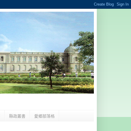
夢
縣政叢書
愛鄉部落格