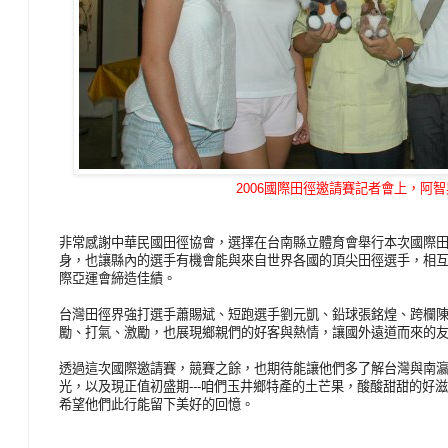
2006國際田徑邀請賽記者會上，阿
非常感謝中華民國田徑協會，選擇在台南縣立體育會舉行本次國際田徑
身，也讓縣內的選手有機會能與來自世界各國的頂尖田徑選手，相
際亞運會締造佳績。
台灣田徑界強打選手蕭賜斌、短跑選手劉元凱、鉛球張銘煌、跨欄
勵、打氣、激勵，也展現鄉親們的好客與熱情，讓國外遠道而來的
透過這次國際邀請賽，競賽之餘，也期待能讓他們多了解台灣與南
光，以及現正值初盛期---咱們玉井鄉特產的土芒果，酸酸甜甜的好
希望他們此行能留下美好的回憶。