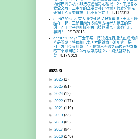
內部自治事項，非法院管轄認定權限。2、中選會收
受公文時，王金平的立委資格已消滅，假處分無法
確保王的立委資格，已不具實益！
- 9/16/2013
ade0720 says 有人將快速通過服貿與拉下王金平聯
結在一起，正是目前許多綠營支持者力挺王的原
因，而王金平也細膩的丟出這個訊息，來強化此一
聯結！
- 9/17/2013
ade0720 says 王金平案，特偵組是否違法監聽或調
查是關鍵？特偵組已表明本關說案不涉刑責；是
則，為何特偵組會：1、傳訊林秀濤等兩位高檢署檢
察官來訊問呢？並作成筆錄呢？2、調法務部長
曾
- 9/17/2013
網誌存檔
►
2026
(2)
►
2025
(51)
►
2024
(12)
►
2022
(177)
►
2021
(119)
►
2019
(23)
►
2018
(85)
►
2017
(94)
►
2016
(149)