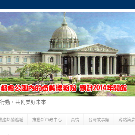
行動，共創美好未來
重建熱蘭遮城
推動新市政中心
真情
台灣故事館
蹲點築