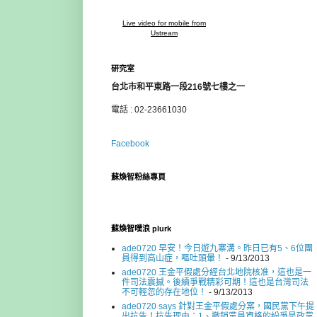
Live video for mobile from
Ustream
研究室
台北市和平東路一段216號七樓之一
電話 : 02-23661030
Facebook
蘇煥智粉絲專頁
蘇煥智噗浪 plurk
ade0720 早安！今日遊九寨溝。昨日已有5、6位團
員得到高山症，嘔吐頭暈！
- 9/13/2013
ade0720 王金平假處分經台北地院核准，這也是一
件司法震撼。後續爭戰精彩可期！這也是台灣司法
不可輕忽的存在地位！
- 9/13/2013
ade0720 says 針對王金平假處分案，國民黨下午提
出抗告！抗告理由：1、撤銷黨員資格的紛爭是政黨