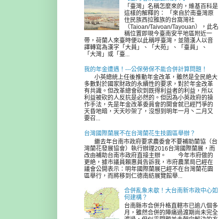
「臺灣」名稱怎麼來的，維基百科是
這樣的解釋的： 「來自於南臺灣原
住民族西拉雅族的台窩灣社
（Taioan/Taivoan/Tayouan），此名
稱位置即現今臺南安平地區附近一
帶，荷蘭人來臺時便以此稱呼臺灣，並隨漢人以音
譯轉寫為漢字「大員」、「大苑」、「臺員」、
「大灣」或「臺...
我的年金遭遇！---公保勞保不能合併計算問題！
小英總統上任後推動年金改革，雖然是全民絶大
多數對於國家財政的永續性的要求，對於年金改革
有共識。但改革總會砍到既得利益者的利益，所以
利益被砍的人反抗是必然的。但因為小英政府的操
作手法，先是年金改革委員會的開會就已經鬥爭的
天昏地暗，天天吵架了，沒想到明年一月丶二月又
要召...
台灣國際蘭展不在台灣蘭花生技園區舉辦？
繼去年台南市政府要求農委會不要補助蘭協（台
灣蘭花發展協會）執行辦理2016台灣國際蘭展，而
改由補助台南市政府直接主辦。 今年市府做的
更絶，據市議員賴惠員告訴我，市府農業局已經在
議會公開表示：明年國際蘭展已經不在台灣蘭花園
區舉行，而將移到仁德南紡展覽館舉...
合併亂象未歇！大台南新市政中心如
何建構？
台南縣市合併升格直轄市已逾八個多
月，雖然合併的陣痛過渡期尚未完全