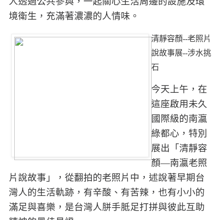
人透過公共參與，一起關心生活周邊的設施及環
境衛生，充滿著濃濃的人情味。
清靜容顏--老照片
說故事展--涉水挑
石
今天上午，在
這座啟用未久
國際級的南瀛
綠都心，特別
展出「清靜容
顏—南瀛老照
片說故事」，從翻拍的老照片中，述說著早期台
灣人的生活軌跡，有辛酸、有苦辣，也有小小的
滿足與喜樂，是台灣人胼手胝足打拼與彼此互助