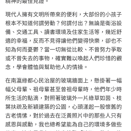
精神的最佳見證。
現代人擁有文明所帶來的便利，大部份的小孩子
根本不知道何謂勞動？何謂付出？無論是衛浴設
備、交通工具、讀書環境及住家生活等，幾近舒
適的幸福，反而不見得讓他們變得快樂，卻也不
知為何而憂鬱？當一切無從比較、不曾努力爭取
或不曾失去的事物，確實難以喚起人們珍惜的觀
念，學會體恤與幫助他人的情操。
在南瀛綠都心民治屋的玻璃牆面上，懸掛著一幅
幅父母輩、祖母輩甚至曾祖母輩時，他們年少時
所生活的點滴，對照著玻璃外一片綠草如茵、枝
葉扶疏及新穎建築的公園，心頭漾起一股懷舊的
古老情愫，對於過去在泛黃照片中的那些人只有
感恩與感動，我也總希望能為自己的環境多做些