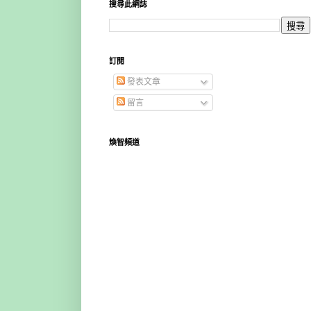
搜尋此網誌
訂閱
發表文章
留言
煥智頻道