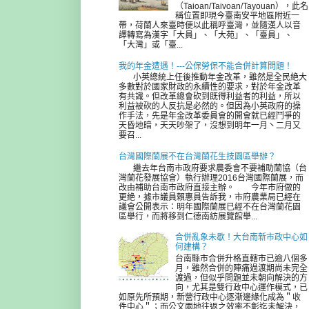
（Taioan/Taivoan/Tayouan），此名
稱位置即現今臺南安平地區附近一
帶，荷蘭人來臺時便以此稱呼臺灣，並隨漢人以音
譯轉寫為漢字「大員」、「大苑」、「臺員」、
「大灣」或「臺...
我的年金遭遇！---公保勞保不能合併計算問題！
小英總統上任後推動年金改革，雖然是全民絶大
多數對於國家財政的永續性的要求，對於年金改革
有共識。但改革總會砍到既得利益者的利益，所以
利益被砍的人反抗是必然的。但因為小英政府的操
作手法，先是年金改革委員會的開會就已經鬥爭的
天昏地暗，天天吵架了，沒想到明年一月丶二月又
要召...
台灣國際蘭展不在台灣蘭花生技園區舉辦？
繼去年台南市政府要求農委會不要補助蘭協（台
灣蘭花發展協會）執行辦理2016台灣國際蘭展，而
改由補助台南市政府直接主辦。 今年市府做的
更絶，據市議員賴惠員告訴我，市府農業局已經在
議會公開表示：明年國際蘭展已經不在台灣蘭花園
區舉行，而將移到仁德南紡展覽館舉...
合併亂象未歇！大台南新市政中心如
何建構？
台南縣市合併升格直轄市已逾八個多
月，雖然合併的陣痛過渡期尚未完全
渡過，但似乎問題並未朝向解決的方
向，尤其是雙行政中心運作模式，已
如原先所預期，新營行政中心逐漸邊緣化成為＂收
件中心＂；而公文兩地往返之效率不彰迄未解決，