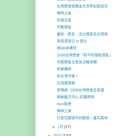
台灣燈會挑戰金氏世界紀錄成功
傳神之美
祈福法會
宗教燈區
藝術、歷史、活力燈區及光環境
環境清潔日 in 南化
用Wii來搏笅
2008台灣燈會「和平祈福點燈區」
宗教燈區主燈及法輪常轉
新春團拜
為台灣守歲！
花海建築展
宣傳曲--2008台灣燈會在南瀛
總爺藝文中心 紅樓再現
ibon點燈
傳神之美
打造花園城市的願景—童花森林
►
1月
(17)
►
2007
(132)