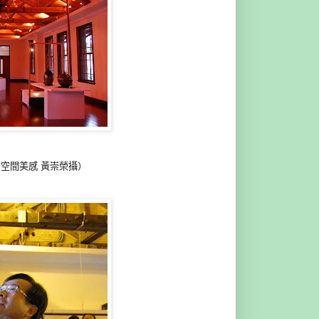
空間美感 黃崇榮攝）