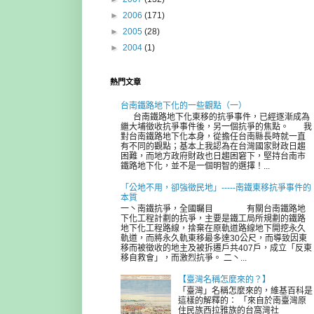
►
2006
(171)
►
2005
(28)
►
2004
(1)
熱門文章
台南鐵路地下化的一些觀點（一）
台南鐵路地下化東移的抗爭事件，已經逐漸成為
繼大埔徵收抗爭事件後，另一個抗爭的焦點。 我
對台南鐵路地下化本身，從擔任台南縣長時就一直
有不同的觀點；基本上我認為在台灣國家財政日趨
困難，而地方政府財政也日趨困窘下，堅持台南市
鐵路地下化，並不是一個明智的選擇！...
「公地不用，卻強徵民地」-----南鐵東移抗爭事件的
本質
一丶南鐵抗爭，全國矚目 有關台南鐵路地
下化工程計劃的抗爭，主要是鐵工局所規劃的鐵路
地下化工程路線，捨棄在原軌道路線地下開挖永久
軌道，而將永久軌東移最多達30公尺，而導致因東
移而被徵收的地主及被拆遷戶共407戶，成立「反東
移自救會」，而激烈抗爭。 二丶...
【臺灣名稱怎麼來的？】
「臺灣」名稱怎麼來的，維基百科是
這樣的解釋的： 「來自於南臺灣原
住民族西拉雅族的台窩灣社