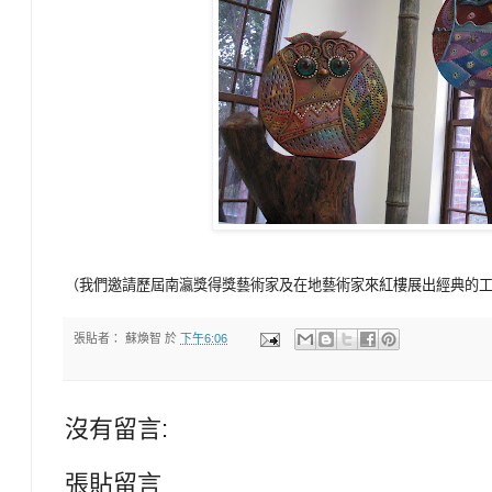
（我們邀請歷屆南瀛獎得獎藝術家及在地藝術家來紅樓展出經典的
張貼者：
蘇煥智
於
下午6:06
沒有留言:
張貼留言