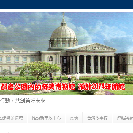
行動，共創美好未來
重建熱蘭遮城
推動新市政中心
真情
台灣故事館
蹲點築