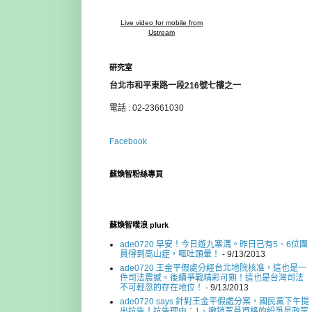
Live video for mobile from
Ustream
研究室
台北市和平東路一段216號七樓之一
電話 : 02-23661030
Facebook
蘇煥智粉絲專頁
蘇煥智噗浪 plurk
ade0720 早安！今日遊九寨溝。昨日已有5、6位團
員得到高山症，嘔吐頭暈！
- 9/13/2013
ade0720 王金平假處分經台北地院核准，這也是一
件司法震撼。後續爭戰精彩可期！這也是台灣司法
不可輕忽的存在地位！
- 9/13/2013
ade0720 says 針對王金平假處分案，國民黨下午提
出抗告！抗告理由：1、撤銷黨員資格的紛爭是政黨