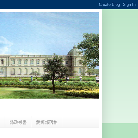
夢
縣政叢書
愛鄉部落格