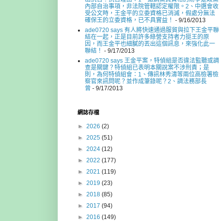
內部自治事項，非法院管轄認定權限。2、中選會收
受公文時，王金平的立委資格已消滅，假處分無法
確保王的立委資格，已不具實益！
- 9/16/2013
ade0720 says 有人將快速通過服貿與拉下王金平聯
結在一起，正是目前許多綠營支持者力挺王的原
因，而王金平也細膩的丟出這個訊息，來強化此一
聯結！
- 9/17/2013
ade0720 says 王金平案，特偵組是否違法監聽或調
查是關鍵？特偵組已表明本關說案不涉刑責；是
則，為何特偵組會：1、傳訊林秀濤等兩位高檢署檢
察官來訊問呢？並作成筆錄呢？2、調法務部長
曾
- 9/17/2013
網誌存檔
►
2026
(2)
►
2025
(51)
►
2024
(12)
►
2022
(177)
►
2021
(119)
►
2019
(23)
►
2018
(85)
►
2017
(94)
►
2016
(149)