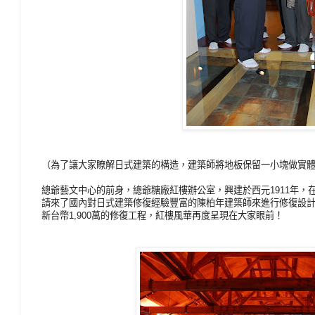
（為了讓大家瞭解日式建築的構造，建築師將地板保留一小塊做實體
總爺藝文中心的前身，總爺糖廠紅樓辦公室，興建於西元1911年
請來了國內對日式建築修復經驗豐富的陳柏年建築師來進行修復設計
新台幣1,900萬的修復工程，紅樓風華再度呈現在大家眼前！