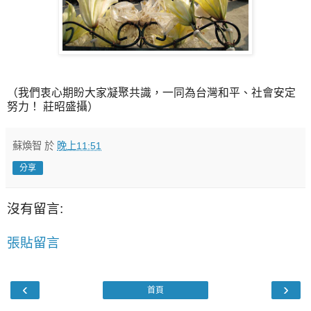
（我們衷心期盼大家凝聚共識，一同為台灣和平、社會安定
努力！ 莊昭盛攝）
蘇煥智
於
晚上11:51
分享
沒有留言:
張貼留言
‹
›
首頁