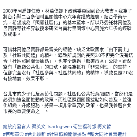
2008年阿扁卸任後，林萬億卸下政務委員回到台大敎書。我為了
將台南縣二百多個村里關懷中心六年實踐的經驗，結合學術研
究，希望成為「照顧社區化」的基本藍本。所以乃委託林萬億及
呂寶靜等社福界敎授來研究台南村里關懷中心實施六年多的經驗
及成果。
可惜林萬億呂寶靜都是留美的經驗，缺乏北歐國家「由下而上」
及「社區
共同體」的精神，導致所規劃的長照2.0不但完全沒有結
合「社區照顧關懷據點」，也完全跳過「鄉鎮市區」公所。雖然
空有「照顧公共化」的口號，卻淪為祇有「非營利性」的堅持，
但卻完全沒有「社區參與丶社區共同體」的精神，導致長照2.0沒
有接地氣，效果不彰。
台北市的少子化及高齡化問題，社區化公共托育/照顧，當然也是
必須加速全面推動的政策。而社區照顧關懷據點如何普及，並強
化組織，升級服務，將是一項非常重要的政策，也是我參選台北
市長的重要使命之一。
總統府發言人
蔡英文 Tsai Ing-wen
衛生福利部
柯文哲
#
首都革命
#
台北煥新
#
社區照顧關懷據點
#
新大同社會營造計