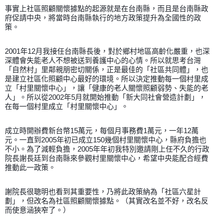
事實上社區照顧關懷據點的起源就是在台南縣，而且是台南縣政
府促請中央，將當時台南縣執行的地方政策提升為全國性的政
策。
2001年12月我接任台南縣長後，對於鄉村地區高齡化嚴重，也深
深體會失能老人不想被送到養護中心的心情。所以就思考台灣
「自然村」里鄰親朋密切關係，正是最佳的「社區共同體」，也
是建立社區化照顧中心最好的環境。所以決定推動每一個村里成
立「村里關懷中心」，讓「健康的老人關懷照顧弱勢、失能的老
人」。所以從2002年5月就開始推動「新大同社會營造計劃」，
在每一個村里成立「村里關懷中心」。
成立時開辦費新台幣15萬元，每個月事務費1萬元，一年12萬
元。一直到2005年初已成立150幾個村里關懷中心，縣府負擔也
不小。為了減輕負擔，2005年年初我特別邀請剛上任不久的行政
院長謝長廷到台南縣來參觀村里關懷中心，希望中央能配合經費
推動此一政策。
謝院長很聰明也看到其重要性，乃將此政策納為「社區六星計
劃」，但改名為社區照顧關懷據點。（其實改名並不好，改名反
而使意涵狹窄了。）