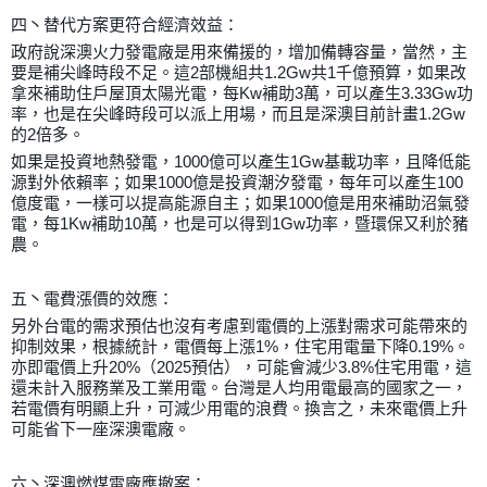
四丶替代方案更符合經濟效益：
政府說深澳火力發電廠是用來備援的，增加備轉容量，當然，主
要是補尖峰時段不足。這2部機組共1.2Gw共1千億預算，如果改
拿來補助住戶屋頂太陽光電，每Kw補助3萬，可以產生3.33Gw功
率，也是在尖峰時段可以派上用場，而且是深澳目前計畫1.2Gw
的2倍多。
如果是投資地熱發電，1000億可以產生1Gw基載功率，且降低能
源對外依賴率；如果1000億是投資潮汐發電，每年可以產生100
億度電，一樣可以提高能源自主；如果1000億是用來補助沼氣發
電，每1Kw補助10萬，也是可以得到1Gw功率，暨環保又利於豬
農。
五丶電費漲價的效應：
另外台電的需求預估也沒有考慮到電價的上漲對需求可能帶來的
抑制效果，根據統計，電價每上漲1%，住宅用電量下降0.19%。
亦即電價上升20%（2025預估），可能會減少3.8%住宅用電，這
還未計入服務業及工業用電。台灣是人均用電最高的國家之一，
若電價有明顯上升，可減少用電的浪費。換言之，未來電價上升
可能省下一座深澳電廠。
六丶深澳燃煤電廠應撤案：