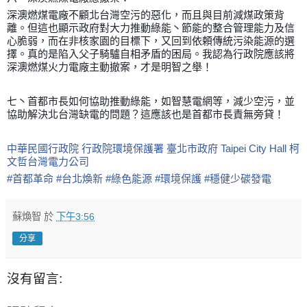
深澳燃煤電廠不顧北台灣空污的惡化，而且與目前減煤政策背
離。但這也顯示政府對大力推動綠能丶節能的整合管理能力及信
心脆弱，而在非核家園的目標下，又回到依頼傳統污染能源的選
擇。真的是陷入父子騎驢自相矛盾的困局。我認為行政院應該將
深澳燃煤火力電廠主動撤案，才是明智之舉！
七丶首都市長如何協助推動綠能，如智慧電網等，減少空污，並
協助解決北台灣缺電的問題？這應該也是首都市長責無旁貸！
中華民國行政院
行政院環境保護署
臺北市政府 Taipei City Hall
柯
文哲
台灣電力公司
#
首都革命
#
台北煥新
#
綠色能源
#
環境保護
#
穩健少碳發電
蘇煥智
於
下午3:56
分享
沒有留言: