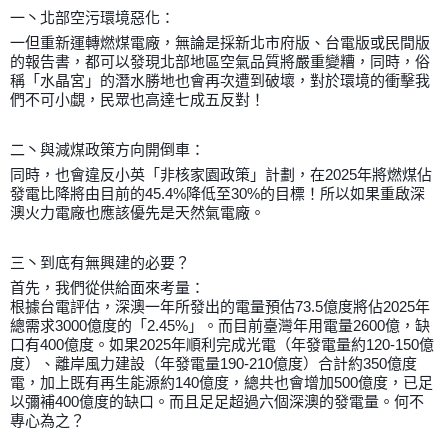
一丶北部空污環境惡化：
一但重新運轉燃煤電廠，無論是採新北市府版、台電版或民間版
的報告書，都可以發現北部地區空氣品質將嚴重變糟，同時，俗
稱「水晶宮」的潛水勝地也會再次遭到破壞，對於環境的衝擊我
們不可小覷，民眾也高達七成五反對！
二丶與減煤政策方向開倒車：
同時，也會違反小英「非核家園政策」計劃，在2025年將燃煤佔
發電比降將由目前的45.4%降低至30%的目標！所以如果重啟深
澳火力電廠也應該優先是天然氣電廠。
三丶到底有無興建的必要？
首先，我們從供給面來考量：
根據台電評估，深澳一年所發出的電量預估73.5億度將佔2025年
總需求3000億度的「2.45%」。而目前臺灣年用電量2600億，缺
口有400億度。如果2025年順利完成光電（年發電量約120-150億
度）、離岸風力建設（年發電量190-210億度）合計約350億度
電，加上既有再生能源約140億度，總共也會增加500億度，已足
以彌補400億度的缺口。而且足足超過六個深澳的發電量。何不
專心為之？