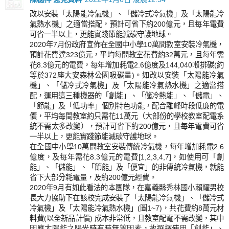
改以安裝「太陽能冷氣機」、「儲冷式冷氣機」及「太陽能冷
氣熱水機」之適當搭配，預計可省下約200億元，且每年電費
可省一半以上，更能實踐節能減碳守護地球。
2020年7月份政府宣佈在全國中小學10萬間教室安裝冷氣機，
預計花費達323億元，平均每間教室花費約32萬元，且每年需
花8.3億元的電費，每年增加耗電2.6億度及144,040噸排碳(約
等於372座大安森林公園吸碳量)。如改以安裝「太陽能冷氣
機」、「儲冷式冷氣機」及「太陽能冷氣熱水機」之適當搭
配，運用這三種機器的「創能」、「儲冷熱能」、「儲電」、
「節能」及「低功率」個別特色功能，配合離峰時段低廉的電
價，平均每間教室約只需花11萬元（大部份的學校教室配電系
統不需太多改變），預計可省下約200億元，且每年電費可省
一半以上，更能實踐節能減碳守護地球。
在全國中小學10萬間教室安裝傳統冷氣機，每年增加耗電2.6
億度，及每年需花8.3億元的電費[1,2,3,4,7]，如使用可「創
能」、「儲能」、「節能」及「便宜」的非傳統冷氣機，就能
省下大部分耗電量，及約200億元經費。
2020年9月有如此看法的本團隊，在嘉義縣秀林國小賴耀男校
長大力協助下在該校完成安裝了「太陽能冷氣機」、「儲冷式
冷氣機」及「太陽能冷氣熱水機」(圖1~7)，共花費約8萬元材
料費(以全新品計價) 成本非常低，且教室配電不需改變，其中
因應太陽能之陽光時有時無等因素，故選擇使用「創能」、