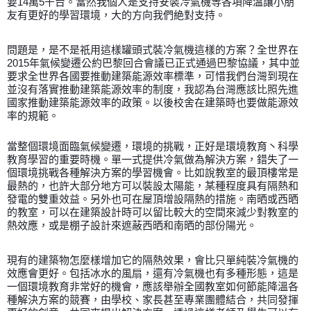
要14萬5千台。當然我個人是支持安裝冷氣機等各項降溫讓小朋
友有更好的學習環境，大的方向我們絶對支持。
問題是，是不是祇用這樣罐頭式裝冷氣機這樣的方案？
全世界在
2015年氣候變遷公約巴黎回合會議已正式通過巴黎協議，其中並
要求全世界各國要推動建築能源效率標準，可惜我們台灣到現在
並沒有落實推動建築能源效率的制度，我認為台灣應該比照先進
國家推動建築能源效率的政策。以後校舍在建築時也要做能源效
率的規範。
當整個環境面臨氣候變遷，環境的挑戰，正好是環境教育丶科學
教育學習的重要時機。單一式提供冷氣做為解決方案，錯失了一
個環境挑戰各種解決方案的學習機會。
比如說教室的最頂樓常是
最熱的，也許大部分地方可以裝設太陽能，某種程度具有隔熱和
發電的雙重效益。另外也可在屋頂增設隔熱的措施。南晒或西晒
的教室，可以在建築設計時可以留比較大的空間來減少對教室的
熱效應，或是棚子設計來遮蔽西晒和南晒的部份陽光。
現有的建築物怎麼樣增加它的隔熱效果，會比只單純裝冷氣機的
效應會更好。包括冰水的風扇，還有冷氣機也有多種形態，這是
一個環境教育非常好的機會，應該舉辦全國教室如何節能降溫各
種解決方案的競賽，由學校、家長甚至專業團體結合，共同發揮