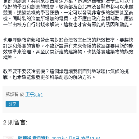
更好的創意，共同來提出解決方案，透過這樣老師及學生可以有
很好的學習和創意的機會。敎育部及台北市及各縣市都可以來做
競賽，透過這樣的學習運動，一定可以發現非常多的創意甚至商
機。同時裝的冷氣所增加的電費，也不應由政府全額補助，應該
一半由校方自行出錢來解決，這樣也才會有節能的誘因和動能。
也要呼籲教育部和營建署對於台灣教室建築的能效標準，要趕快
訂定和落實的實施。不致新設還有未來修繕的教室都要用新的能
效標準來管理，甚至民間新建的建築物，也該落實建築物的能效
標準。
教室要不要裝冷氣機？這個議題讓我們面對地球暖化氣候的挑
戰，也希望能激發更多科學創意的解決方案。
蘇煥智
於
下午3:54
分享
2 則留言:
陳穗祥 意見資料
2022年1月6日 凌晨12:54